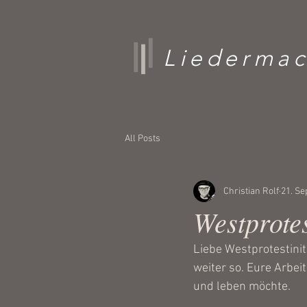
Liedermac
All Posts
Christian Rolf
21. Se
Westprote
Liebe Westprotestiniti
weiter so. Eure Arbei
und leben möchte.